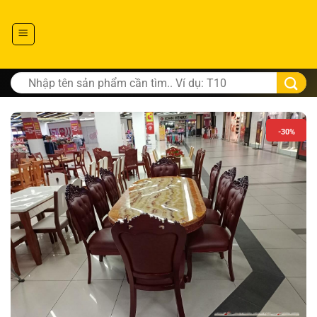
Tìm
kiếm:
-30%