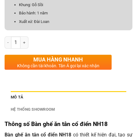
Khung: Gỗ Sồi
Bảo hành: 1 năm
Xuất xứ: Đài Loan
Bàn ghế ăn tân cổ điển NH18 số lượng
MUA HÀNG NHANH
Không cần tài khoản. Tân Á gọi lại xác nhận
MÔ TẢ
HỆ THỐNG SHOWROOM
Thông số Bàn ghế ăn tân cổ điển NH18
Bàn ghế ăn tân cổ điển NH18
có thiết kế hiện đại, tạo sự