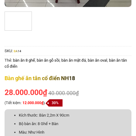
SKU:
BA14
Thẻ:
bàn ăn 8 ghế
,
bàn ăn gỗ sồi
,
bàn ăn mặt đá
,
bàn ăn oval
,
bàn ăn tân
cổ điển
Bàn ghế ăn tân cổ điển NH18
28.000.000
₫
40.000.000
₫
(Tiết kiệm:
12.000.000
₫
)
30%
Kích thước: Bàn 2,2m X 90cm
Bộ bàn ăn: 8 Ghế + Bàn
Màu: Như Hình