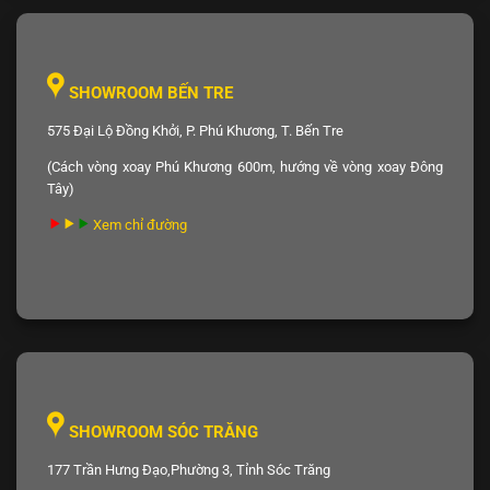
SHOWROOM BẾN TRE
575 Đại Lộ Đồng Khởi, P. Phú Khương, T. Bến Tre
(Cách vòng xoay Phú Khương 600m, hướng về vòng xoay Đông
Tây)
Xem chỉ đường
SHOWROOM SÓC TRĂNG
177 Trần Hưng Đạo,Phường 3, Tỉnh Sóc Trăng