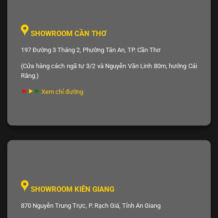
SHOWROOM CẦN THƠ
197 Đường 3 Tháng 2, Phường Tân An, TP. Cần Thơ
(Cửa hàng cách ngã tư 3/2 và Nguyễn Văn Linh 80m, hướng Cái
Răng.)
Xem chỉ đường
SHOWROOM KIÊN GIANG
870 Nguyễn Trung Trực, P. Rạch Giá, Tỉnh An Giang