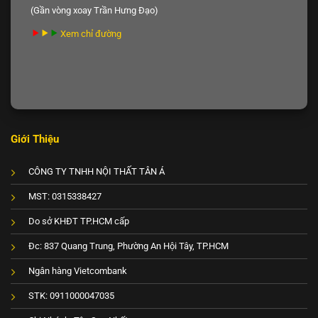
(Gần vòng xoay Trần Hưng Đạo)
Xem chỉ đường
Giới Thiệu
CÔNG TY TNHH NỘI THẤT TÂN Á
MST: 0315338427
Do sở KHĐT TP.HCM cấp
Đc: 837 Quang Trung, Phường An Hội Tây, TP.HCM
Ngân hàng Vietcombank
STK: 0911000047035