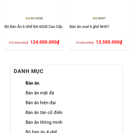
Mã: BA-6028
Mã: NH07
Bộ Bàn Ăn 6 Ghế BA-6028 Cao Cấp
Bàn ăn oval 6 ghế NH07
Giá
Giá
Giá
Giá
124.000.000
₫
13.500.000
₫
177.000.000
₫
19.300.000
₫
gốc
hiện
gốc
hiện
là:
tại
là:
tại
177.000.000₫.
là:
19.300.000₫.
là:
124.000.000₫.
13.500
DANH MỤC
Bàn ăn
Bàn ăn mặt đá
Bàn ăn hiện đại
Bàn ăn tân cổ điển
Bàn ăn thông minh
Bộ bàn ăn 4 ghế