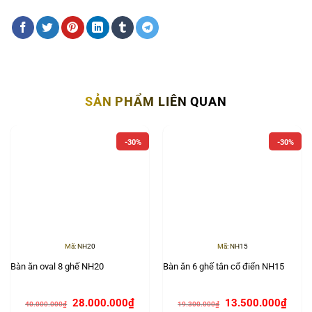
SẢN PHẨM LIÊN QUAN
-30%
-30%
Mã: NH20
Mã: NH15
Bàn ăn oval 8 ghế NH20
Bàn ăn 6 ghế tân cổ điển NH15
Giá
Giá
Giá
Giá
28.000.000
₫
13.500.000
₫
40.000.000
₫
19.300.000
₫
gốc
hiện
gốc
hiện