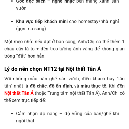
Góc đọc sách – nghe nhạc
bên mảng xanh sân
vườn
Khu vực tiếp khách mini
cho homestay/nhà nghỉ
(gọn mà sang)
Một mẹo nhỏ: nếu đặt ở ban công, Anh/Chị có thể thêm 1
chậu cây lá to + đèn treo tường ánh vàng để không gian
trông “đắt” hơn hẳn.
Lý do nên chọn NT12 tại Nội thất Tân Á
Với những mẫu bàn ghế sân vườn, điều khách hay “lăn
tăn” nhất là
độ chắc
,
độ ổn định
, và
màu thực tế
. Khi đến
Nội thất Tân Á
(hoặc Trung tâm nội thất Tân Á), Anh/Chị có
thể xem trực tiếp để:
Cảm nhận độ nặng – độ vững của bàn/ghế khi
ngồi thật