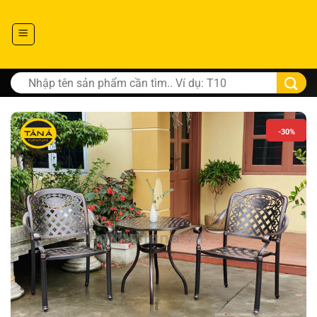
Tìm
kiếm:
-30%