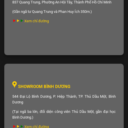
837 Quang Trung, Phường An Hội Tây, Thành Phố Hồ Chí Minh
(Gần ngã tư Quang Trung và Phan Huy Ích 350m.)
Xem chỉ đường
SHOWROOM BÌNH DƯƠNG
544 Đại Lộ Bình Dương, P. Hiệp Thành, TP. Thủ Dầu Một, Bình
Dương
(Tại ngã ba lớn, đối diện công viên Thủ Dầu Một, gần đại học
Bình Dương.)
Xem chỉ đường