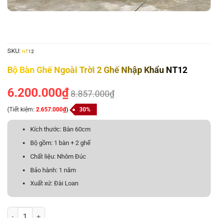
SKU:
NT12
Bộ Bàn Ghế Ngoài Trời 2 Ghế Nhập Khẩu NT12
6.200.000
₫
8.857.000
₫
(Tiết kiệm:
2.657.000
₫
)
30%
Kích thước: Bàn 60cm
Bộ gồm: 1 bàn + 2 ghế
Chất liệu: Nhôm Đúc
Bảo hành: 1 năm
Xuất xứ: Đài Loan
Bộ Bàn Ghế Ngoài Trời 2 Ghế Nhập Khẩu NT12 số lượng