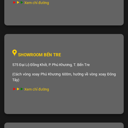
Xem chỉ đường
SHOWROOM BẾN TRE
575 Đại Lộ Đồng Khởi, P. Phú Khương, T. Bến Tre
(Cách vòng xoay Phú Khương 600m, hướng về vòng xoay Đông
Tây)
Xem chỉ đường