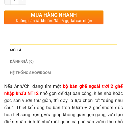
MUA HÀNG NHANH
Không cần tài khoản. Tân Á gọi lại xác nhận
MÔ TẢ
ĐÁNH GIÁ (0)
HỆ THỐNG SHOWROOM
Nếu Anh/Chị đang tìm một
bộ bàn ghế ngoài trời 2 ghế
nhập khẩu NT12
nhỏ gọn để đặt ban công, hiên nhà hoặc
góc sân vườn thư giãn, thì đây là lựa chọn rất “đúng nhu
cầu”. Thiết kế đồng bộ bàn tròn 60cm + 2 ghế nhôm đúc
họa tiết sang trọng, vừa giúp không gian gọn gàng, vừa tạo
điểm nhấn tinh tế như một quán cà phê sân vườn thu nhỏ