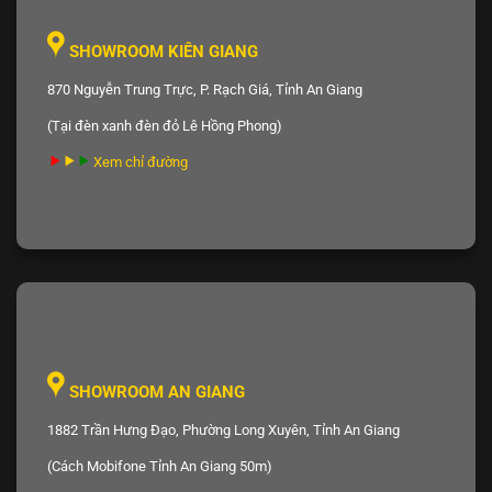
SHOWROOM KIÊN GIANG
870 Nguyễn Trung Trực, P. Rạch Giá, Tỉnh An Giang
(Tại đèn xanh đèn đỏ Lê Hồng Phong)
Xem chỉ đường
SHOWROOM AN GIANG
1882 Trần Hưng Đạo, Phường Long Xuyên, Tỉnh An Giang
(Cách Mobifone Tỉnh An Giang 50m)