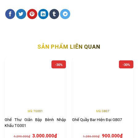
SẢN PHẨM LIÊN QUAN
-30%
-30%
Mã: TG001
Mã: GB07
Ghế Thư Giãn Bập Bênh Nhập
Ghế Quầy Bar Hiện Đại GB07
Khẩu TG001
Giá
Giá
Giá
Giá
3.000.000
₫
900.000
₫
4.290.000
₫
1.286.000
₫