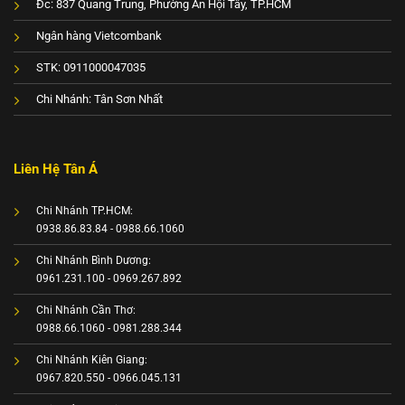
Đc: 837 Quang Trung, Phường An Hội Tây, TP.HCM
Ngân hàng Vietcombank
STK: 0911000047035
Chi Nhánh: Tân Sơn Nhất
Liên Hệ Tân Á
Chi Nhánh TP.HCM:
0938.86.83.84 - 0988.66.1060
Chi Nhánh Bình Dương:
0961.231.100 - 0969.267.892
Chi Nhánh Cần Thơ:
0988.66.1060 - 0981.288.344
Chi Nhánh Kiên Giang:
0967.820.550 - 0966.045.131