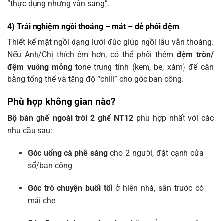
“thực dụng nhưng vẫn sang”.
4) Trải nghiệm ngồi thoáng – mát – dễ phối đệm
Thiết kế mặt ngồi dạng lưới đúc giúp ngồi lâu vẫn thoáng.
Nếu Anh/Chị thích êm hơn, có thể phối thêm
đệm tròn/
đệm vuông mỏng
tone trung tính (kem, be, xám) để cân
bằng tổng thể và tăng độ “chill” cho góc ban công.
Phù hợp không gian nào?
Bộ bàn ghế ngoài trời 2 ghế NT12
phù hợp nhất với các
nhu cầu sau:
Góc uống cà phê sáng
cho 2 người, đặt cạnh cửa
sổ/ban công
Góc trò chuyện buổi tối
ở hiên nhà, sân trước có
mái che