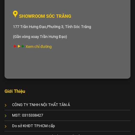
SHOWROOM SÓC TRĂNG
177 Trần Hưng Đạo,Phường 3, Tỉnh Sóc Trăng
(Gần vòng xoay Trần Hưng Đạo)
Xem chỉ đường
Giới Thiệu
CÔNG TY TNHH NỘI THẤT TÂN Á
MST: 0315338427
Do sở KHĐT TP.HCM cấp