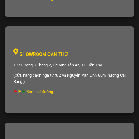
SHOWROOM CẦN THƠ
197 Đường 3 Tháng 2, Phường Tân An, TP. Cần Thơ
(Cửa hàng cách ngã tư 3/2 và Nguyễn Văn Linh 80m, hướng Cái
Răng.)
Xem chỉ đường