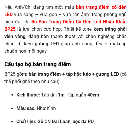
Nếu Anh/Chị đang tìm một mẫu
bàn trang điểm có đèn
LED
vừa sang – vừa gọn – vừa “ăn ảnh” trong phòng ngủ
hiện đại, thì
Bộ Bàn Trang Điểm Có Đèn Led Nhập Khẩu
BP25
là lựa chọn cực hợp. Thiết kế tone
kem trắng phối
viền vàng
, dáng bàn thanh thoát với chân nghiêng chắc
chắn, đi kèm
gương LED
giúp ánh sáng đều – makeup
chuẩn hơn mỗi ngày.
Cấu tạo bộ bàn trang điểm
BP25 gồm:
bàn trang điểm + táp hộc kéo + gương LED
(có
thể phối ghế theo nhu cầu).
Kích thước:
Táp dài
1m
; Táp ngắn
40cm
Màu sắc:
Như hình
Chất liệu:
Gỗ CN Đài Loan
,
bọc da PU