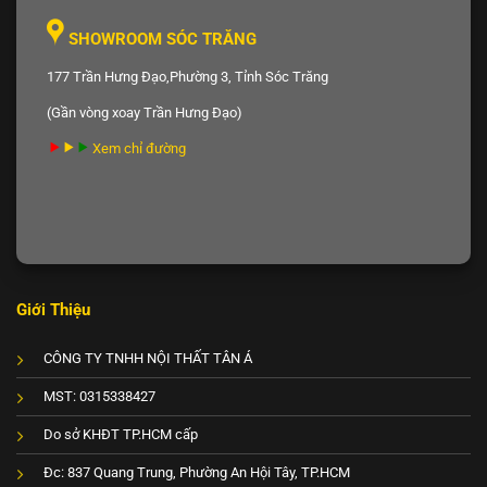
SHOWROOM SÓC TRĂNG
177 Trần Hưng Đạo,Phường 3, Tỉnh Sóc Trăng
(Gần vòng xoay Trần Hưng Đạo)
Xem chỉ đường
Giới Thiệu
CÔNG TY TNHH NỘI THẤT TÂN Á
MST: 0315338427
Do sở KHĐT TP.HCM cấp
Đc: 837 Quang Trung, Phường An Hội Tây, TP.HCM