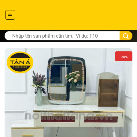
Tìm
kiếm:
-30%