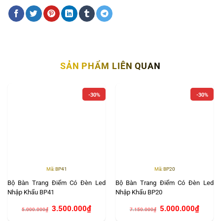
SẢN PHẨM LIÊN QUAN
-30%
-30%
Mã: BP41
Mã: BP20
Bộ Bàn Trang Điểm Có Đèn Led
Bộ Bàn Trang Điểm Có Đèn Led
Nhập Khẩu BP41
Nhập Khẩu BP20
Giá
Giá
Giá
Giá
3.500.000
₫
5.000.000
₫
5.000.000
₫
7.150.000
₫
gốc
hiện
gốc
hiện
là:
tại
là:
tại