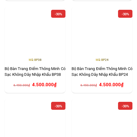
5.000.000₫.
là:
7.150.000₫.
là:
3.500.000₫.
5.000.0
-30%
-30%
Mã: BP38
Mã: BP24
Bộ Bàn Trang Điểm Thông Minh Có
Bộ Bàn Trang Điểm Thông Minh Có
Sạc Không Dây Nhập Khẩu BP38
Sạc Không Dây Nhập Khẩu BP24
Giá
Giá
Giá
Giá
4.500.000
₫
4.500.000
₫
6.450.000
₫
6.450.000
₫
gốc
hiện
gốc
hiện
là:
tại
là:
tại
6.450.000₫.
là:
6.450.000₫.
là:
4.500.000₫.
4.500.0
-30%
-30%