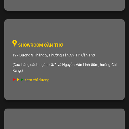
SHOWROOM CẦN THƠ
197 Đường 3 Tháng 2, Phường Tân An, TP. Cần Thơ
(Cửa hàng cách ngã tư 3/2 và Nguyễn Văn Linh 80m, hướng Cái
Răng.)
Xem chỉ đường