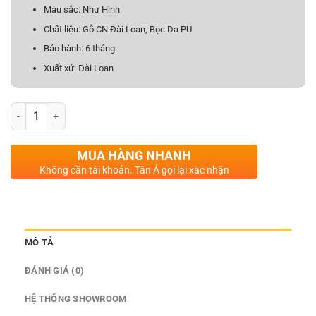
Màu sắc: Như Hình
Chất liệu: Gỗ CN Đài Loan, Bọc Da PU
Bảo hành: 6 tháng
Xuất xứ: Đài Loan
Bộ Bàn Trang Điểm Có Đèn Led Nhập Khẩu BP25 số lượng
MUA HÀNG NHANH
Không cần tài khoản. Tân Á gọi lại xác nhận
MÔ TẢ
ĐÁNH GIÁ (0)
HỆ THỐNG SHOWROOM