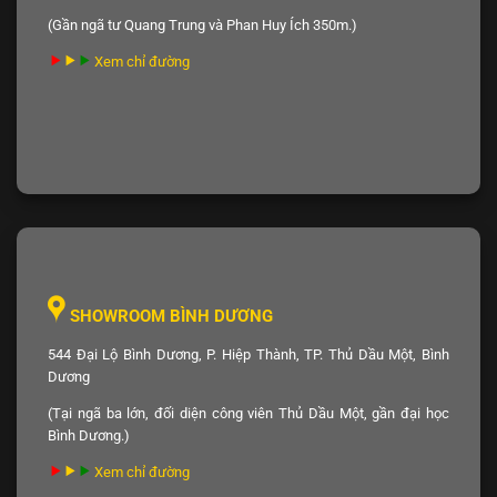
(Gần ngã tư Quang Trung và Phan Huy Ích 350m.)
Xem chỉ đường
SHOWROOM BÌNH DƯƠNG
544 Đại Lộ Bình Dương, P. Hiệp Thành, TP. Thủ Dầu Một, Bình
Dương
(Tại ngã ba lớn, đối diện công viên Thủ Dầu Một, gần đại học
Bình Dương.)
Xem chỉ đường