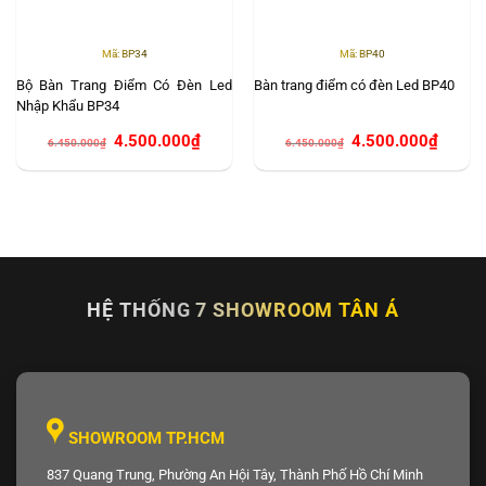
Mã: BP34
Mã: BP40
Bộ Bàn Trang Điểm Có Đèn Led
Bàn trang điểm có đèn Led BP40
Nhập Khẩu BP34
Giá
Giá
Giá
Giá
4.500.000
₫
4.500.000
₫
6.450.000
₫
6.450.000
₫
gốc
hiện
gốc
hiện
là:
tại
là:
tại
6.450.000₫.
là:
6.450.000₫.
là:
4.500.000₫.
4.500.0
HỆ THỐNG 7 SHOWROOM TÂN Á
SHOWROOM TP.HCM
837 Quang Trung, Phường An Hội Tây, Thành Phố Hồ Chí Minh