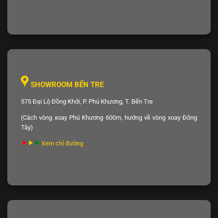
SHOWROOM BẾN TRE
575 Đại Lộ Đồng Khởi, P. Phú Khương, T. Bến Tre
(Cách vòng xoay Phú Khương 600m, hướng về vòng xoay Đông
Tây)
Xem chỉ đường