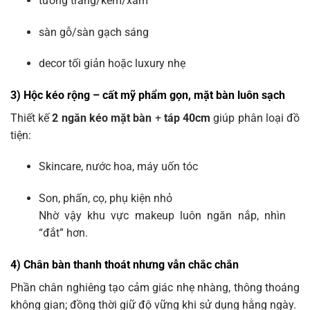
tường trắng/kem/xám
sàn gỗ/sàn gạch sáng
decor tối giản hoặc luxury nhẹ
3) Hộc kéo rộng – cất mỹ phẩm gọn, mặt bàn luôn sạch
Thiết kế
2 ngăn kéo mặt bàn
+
táp 40cm
giúp phân loại đồ
tiện:
Skincare, nước hoa, máy uốn tóc
Son, phấn, cọ, phụ kiện nhỏ
Nhờ vậy khu vực makeup luôn ngăn nắp, nhìn
“đắt” hơn.
4) Chân bàn thanh thoát nhưng vẫn chắc chắn
Phần chân nghiêng tạo cảm giác nhẹ nhàng, thông thoáng
không gian; đồng thời giữ độ vững khi sử dụng hằng ngày.