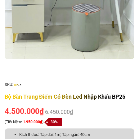
SKU:
BP25
Bộ Bàn Trang Điểm Có Đèn Led Nhập Khẩu BP25
4.500.000
₫
6.450.000
₫
(Tiết kiệm:
1.950.000
₫
)
30%
Kích thước: Táp dài: 1m; Táp ngắn: 40cm