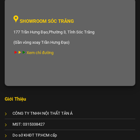
SHOWROOM SÓC TRĂNG
177 Trần Hưng Đạo,Phường 3, Tỉnh Sóc Trăng
(Gần vòng xoay Trần Hưng Đạo)
Xem chỉ đường
Giới Thiệu
CÔNG TY TNHH NỘI THẤT TÂN Á
MST: 0315338427
Do sở KHĐT TP.HCM cấp