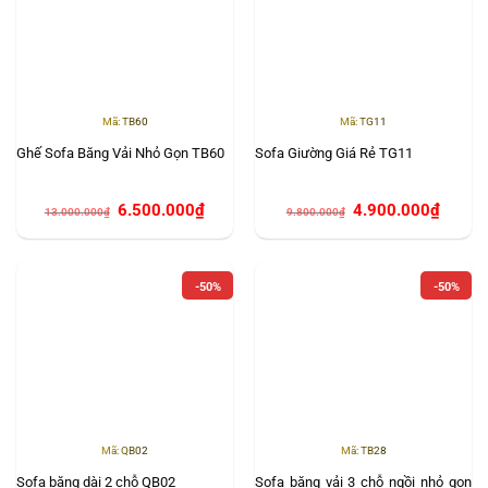
Mã: TB60
Mã: TG11
Ghế Sofa Băng Vải Nhỏ Gọn TB60
Sofa Giường Giá Rẻ TG11
Giá
Giá
Giá
Giá
6.500.000
₫
4.900.000
₫
13.000.000
₫
9.800.000
₫
gốc
hiện
gốc
hiện
là:
tại
là:
tại
13.000.000₫.
là:
9.800.000₫.
là:
6.500.000₫.
4.900.0
-50%
-50%
Mã: QB02
Mã: TB28
Sofa băng dài 2 chỗ QB02
Sofa băng vải 3 chỗ ngồi nhỏ gọn