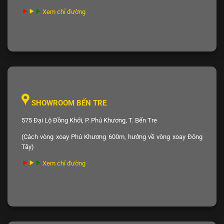
Xem chỉ đường
SHOWROOM BẾN TRE
575 Đại Lộ Đồng Khởi, P. Phú Khương, T. Bến Tre
(Cách vòng xoay Phú Khương 600m, hướng về vòng xoay Đông
Tây)
Xem chỉ đường