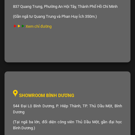
837 Quang Trung, Phường An Hội Tây, Thành Phố Hồ Chí Minh
(Gần ngã tư Quang Trung và Phan Huy Ích 350m.)
Xem chỉ đường
SHOWROOM BÌNH DƯƠNG
544 Đại Lộ Bình Dương, P. Hiệp Thành, TP. Thủ Dầu Một, Bình
Dương
(Tại ngã ba lớn, đối diện công viên Thủ Dầu Một, gần đại học
Bình Dương.)