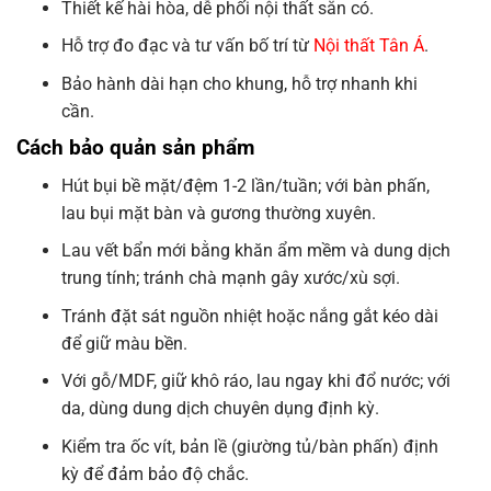
Thiết kế hài hòa, dễ phối nội thất sẵn có.
Hỗ trợ đo đạc và tư vấn bố trí từ
Nội thất Tân Á
.
Bảo hành dài hạn cho khung, hỗ trợ nhanh khi
cần.
Cách bảo quản sản phẩm
Hút bụi bề mặt/đệm 1-2 lần/tuần; với bàn phấn,
lau bụi mặt bàn và gương thường xuyên.
Lau vết bẩn mới bằng khăn ẩm mềm và dung dịch
trung tính; tránh chà mạnh gây xước/xù sợi.
Tránh đặt sát nguồn nhiệt hoặc nắng gắt kéo dài
để giữ màu bền.
Với gỗ/MDF, giữ khô ráo, lau ngay khi đổ nước; với
da, dùng dung dịch chuyên dụng định kỳ.
Kiểm tra ốc vít, bản lề (giường tủ/bàn phấn) định
kỳ để đảm bảo độ chắc.