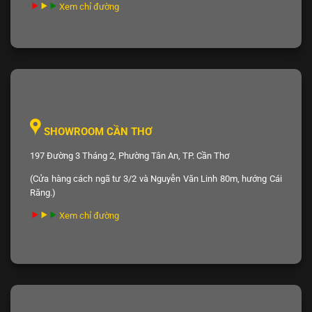
Xem chỉ đường
SHOWROOM CẦN THƠ
197 Đường 3 Tháng 2, Phường Tân An, TP. Cần Thơ
(Cửa hàng cách ngã tư 3/2 và Nguyễn Văn Linh 80m, hướng Cái
Răng.)
Xem chỉ đường