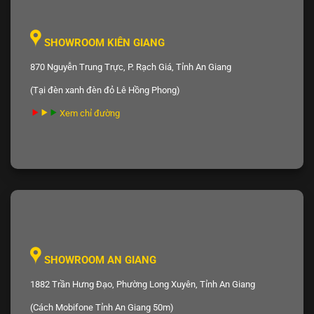
SHOWROOM KIÊN GIANG
870 Nguyễn Trung Trực, P. Rạch Giá, Tỉnh An Giang
(Tại đèn xanh đèn đỏ Lê Hồng Phong)
Xem chỉ đường
SHOWROOM AN GIANG
1882 Trần Hưng Đạo, Phường Long Xuyên, Tỉnh An Giang
(Cách Mobifone Tỉnh An Giang 50m)