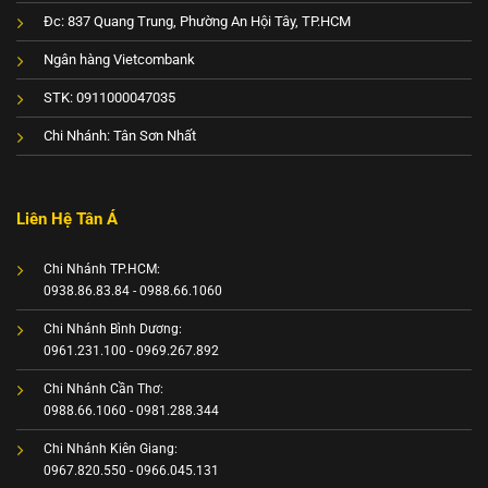
Đc: 837 Quang Trung, Phường An Hội Tây, TP.HCM
Ngân hàng Vietcombank
STK: 0911000047035
Chi Nhánh: Tân Sơn Nhất
Liên Hệ Tân Á
Chi Nhánh TP.HCM:
0938.86.83.84 - 0988.66.1060
Chi Nhánh Bình Dương:
0961.231.100 - 0969.267.892
Chi Nhánh Cần Thơ:
0988.66.1060 - 0981.288.344
Chi Nhánh Kiên Giang:
0967.820.550 - 0966.045.131