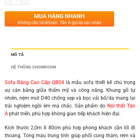
MUA HÀNG NHANH
Không cần tài khoản. Tân Á gọi lại xác nhận
MÔ TẢ
HỆ THỐNG SHOWROOM
Sofa Băng Cao Cấp QB04
là mẫu sofa thiết kế chú trọng
sự cân bằng giữa thẩm mỹ và công năng. Khung gỗ tự
nhiên, nệm mút D40 chống xẹp và bọc vải bố/da mang lại
trải nghiệm ngồi êm mà chắc. Sản phẩm do
Nội thất Tân
Á
phát triển, phù hợp không gian tiếp khách hiện đại.
Kích thước 2,0m X 80cm phù hợp phòng khách cần lối đi
thoáng. Tông màu trung tính giúp phối cùng thảm, rèm và