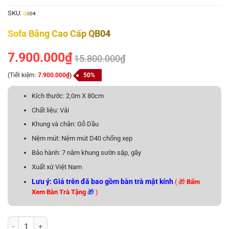
SKU:
QB04
Sofa Băng Cao Cấp QB04
7.900.000
₫
15.800.000
₫
(Tiết kiệm:
7.900.000
₫
)
50%
Kích thước: 2,0m X 80cm
Chất liệu: Vải
Khung và chân: Gỗ Dầu
Nệm mút: Nệm mút D40 chống xẹp
Bảo hành: 7 năm khung sườn sập, gãy
Xuất xứ Việt Nam
Lưu ý: Giá trên đã bao gồm bàn trà mặt kính
( 🎁
Bấm
Xem Bàn Trà Tặng
🎁
)
Sofa Băng Cao Cấp QB04 số lượng