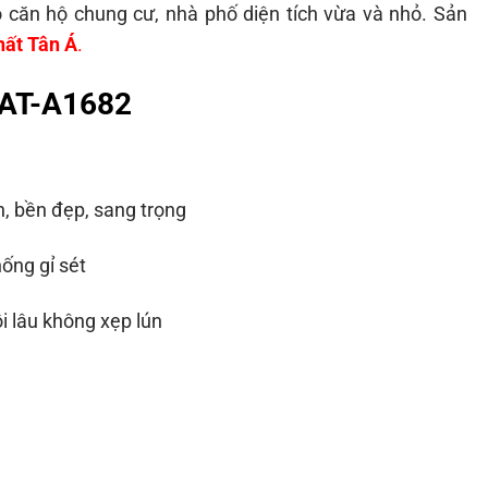
o căn hộ chung cư, nhà phố diện tích vừa và nhỏ. Sản
hất Tân Á
.
a AT-A1682
, bền đẹp, sang trọng
ống gỉ sét
i lâu không xẹp lún