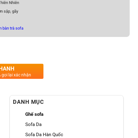
hiên Nhiên
n sập, gãy
 bàn trà sofa
êu Sợi Nhập Khẩu AT-A1682 Kiểu Hiện Đại số lượng
NHANH
 gọi lại xác nhận
DANH MỤC
Ghế sofa
Sofa Da
Sofa Da Hàn Quốc