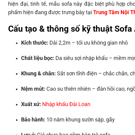
hiện đại, tinh tế, mẫu sofa này đặc biệt phù hợp ch
phẩm hiện đang được trưng bày tại
Trung Tâm Nội T
Cấu tạo & thông số kỹ thuật Sof
Kích thước:
Dài 2,2m – tối ưu không gian nhỏ
Chất liệu bọc:
Da siêu sợi nhập khẩu – mềm mịn
Khung & chân:
Sắt sơn tĩnh điện – chắc chắn, ch
Nệm mút:
Cao su thiên nhiên – đàn hồi cao, ngồ
Xuất xứ:
Nhập khẩu Đài Loan
Bảo hành:
10 năm khung sườn sập, gãy
Lưu ý:
Giá chưa bao gồm bàn trà sofa