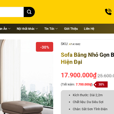
àn Ăn
Nội thất khác
Tin Tức
Giới Thiệu
Liên Hệ
SKU:
AT-A1682
-30%
Sofa Băng Nhỏ Gọn B
Hiện Đại
17.900.000
₫
25.600.
(Tiết kiệm:
7.700.000
₫
)
30%
Kích thước: Dài 2,2m
Chất liệu: Da Siêu Sợi
Chân: Sắt Sơn Tĩnh Điện