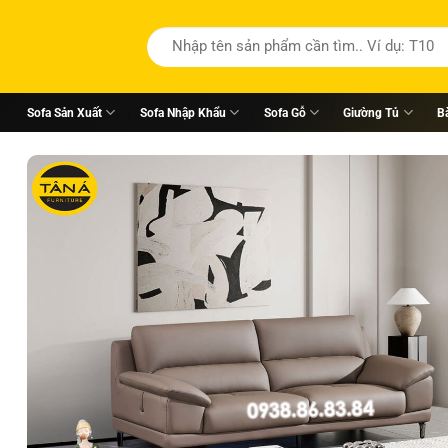
Tìm
kiếm:
Sofa Sản Xuất
Sofa Nhập Khẩu
Sofa Gỗ
Giường Tủ
B