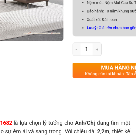
Nệm mút: Nệm Mút Cao Su T
Bảo hành: 10 năm khung sườ
Xuất xứ: Đài Loan
Lưu ý:
Giá trên chưa bao gồm
Sofa Băng Nhỏ Gọn Bọc Da Si
MUA HÀNG 
Không cần tài khoản. Tân Á
A1682
là lựa chọn lý tưởng cho
Anh/Chị
đang tìm một
 sự êm ái và sang trọng. Với chiều dài
2,2m
, thiết kế