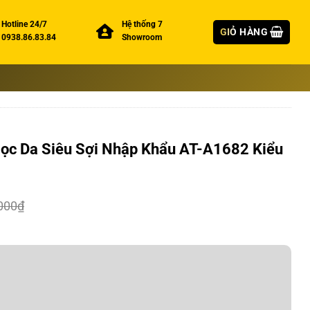
Hotline 24/7
Hệ thống 7
GIỎ HÀNG
0938.86.83.84
Showroom
ọc Da Siêu Sợi Nhập Khẩu AT-A1682 Kiểu
000
₫