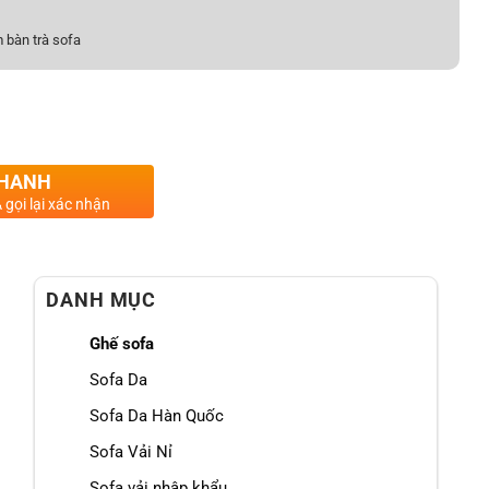
 bàn trà sofa
LJ8256 PHONG CÁCH HIỆN ĐẠI số lượng
NHANH
 gọi lại xác nhận
DANH MỤC
Ghế sofa
Sofa Da
Sofa Da Hàn Quốc
Sofa Vải Nỉ
Sofa vải nhập khẩu