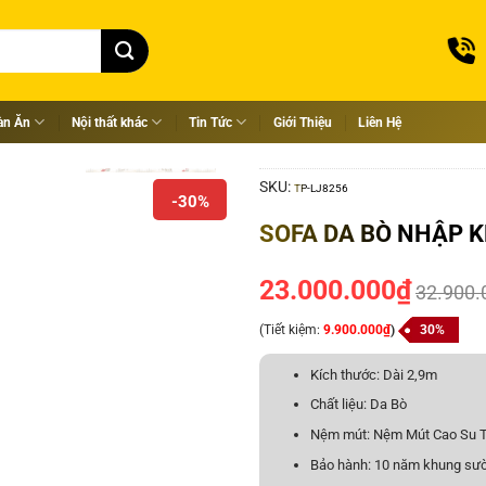
àn Ăn
Nội thất khác
Tin Tức
Giới Thiệu
Liên Hệ
SKU:
TP-LJ8256
-30%
SOFA DA BÒ NHẬP K
23.000.000
₫
32.900.
(Tiết kiệm:
9.900.000
₫
)
30%
Kích thước: Dài 2,9m
Chất liệu: Da Bò
Nệm mút: Nệm Mút Cao Su T
Bảo hành: 10 năm khung sườ