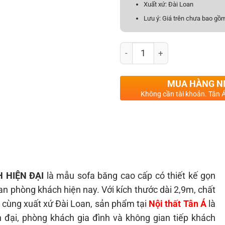
Xuất xứ: Đài Loan
Lưu ý: Giá trên chưa bao gồm
SOFA DA BÒ NHẬP KHẨU TP-
MUA HÀNG 
Không cần tài khoản. Tân Á
 HIỆN ĐẠI
là mẫu sofa băng cao cấp có thiết kế gọn
an phòng khách hiện nay. Với kích thước dài 2,9m, chất
 cùng xuất xứ Đài Loan, sản phẩm tại
Nội thất Tân Á
là
 đại, phòng khách gia đình và không gian tiếp khách