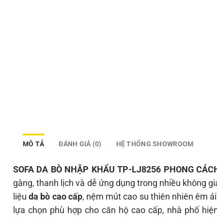
MÔ TẢ
ĐÁNH GIÁ (0)
HỆ THỐNG SHOWROOM
SOFA DA BÒ NHẬP KHẨU TP-LJ8256 PHONG CÁCH
gàng, thanh lịch và dễ ứng dụng trong nhiều không gi
liệu
da bò cao cấp
, nệm mút cao su thiên nhiên êm ái
lựa chọn phù hợp cho căn hộ cao cấp, nhà phố hiện