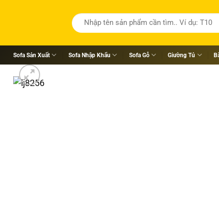
Tìm
kiếm:
Sofa Sản Xuất
Sofa Nhập Khẩu
Sofa Gỗ
Giường Tủ
B