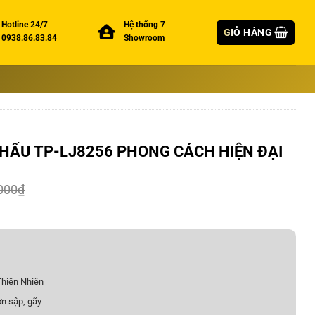
Hotline 24/7
Hệ thống 7
GIỎ HÀNG
0938.86.83.84
Showroom
HẨU TP-LJ8256 PHONG CÁCH HIỆN ĐẠI
000
₫
hiên Nhiên
n sập, gãy