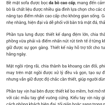
Bề mặt sofa được bọc
da bò cao cấp
, mang đến cảm 
bò là chất liệu được nhiều gia đình lựa chọn cho các
năng tạo điểm nhấn cao cấp cho không gian sống. 
nhẹ nhàng, hiện đại và dễ phối với bàn trà mặt đá, th
Phần tựa lưng được thiết kế dạng đệm lớn, chia thà
phồng vừa phải và điểm nhấn nút rút tinh tế ở từng 
giữ được sự gọn gàng. Thiết kế này hỗ trợ tốt cho tư
hằng ngày.
Mặt ngồi rộng rãi, chia thành ba khoang cân đối, p
may trên mặt ngồi được xử lý đều và gọn, tạo sự 
nhưng vẫn giữ được độ chắc cần thiết, giúp người dùng
Phần tay vịn hai bên được thiết kế bo mềm, hơi mở nh
với các mẫu tay ghế vuông cứng. Kiểu tay vịn này g
cách phòng khách hiện đại, tối giản hoặc sang trọng