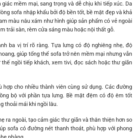
giác mềm mại, sang trọng và dễ chịu khi tiếp xúc. Da
 dòng sofa nhập khẩu bởi độ bền tốt, bề mặt đẹp và khả
Gam màu nâu xám như hình giúp sản phẩm có vẻ ngoài
ảm trải sàn, rèm cửa sáng màu hoặc nội thất gỗ.
nh ba vị trí rõ ràng. Tựa lưng có độ nghiêng nhẹ, độ
khoang, giúp tổng thể sofa trở nên mềm mại nhưng vẫn
 thế ngồi tiếp khách, xem tivi, đọc sách hoặc thư giãn
hù hợp cho nhiều thành viên cùng sử dụng. Các đường
đồng bộ với phần tựa lưng. Bề mặt đệm có độ êm tốt
 thoải mái khi ngồi lâu.
ẹ ra ngoài, tạo cảm giác thư giãn và thân thiện hơn so
iúp sofa có đường nét thanh thoát, phù hợp với phong
 nhẹ nhàng.