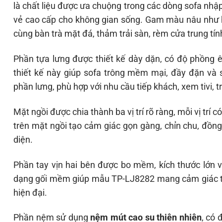
là chất liệu được ưa chuộng trong các dòng sofa nhậ
vẻ cao cấp cho không gian sống. Gam màu nâu như hì
cùng bàn trà mặt đá, thảm trải sàn, rèm cửa trung tính
Phần tựa lưng được thiết kế dày dặn, có độ phồng êm
thiết kế này giúp sofa trông mềm mại, đầy đặn và s
phần lưng, phù hợp với nhu cầu tiếp khách, xem tivi, 
Mặt ngồi được chia thành ba vị trí rõ ràng, mỗi vị trí
trên mặt ngồi tạo cảm giác gọn gàng, chỉn chu, đồng 
diện.
Phần tay vịn hai bên được bo mềm, kích thước lớn vừa
dạng gối mềm giúp mẫu TP-LJ8282 mang cảm giác thư
hiện đại.
Phần nệm sử dụng
nệm mút cao su thiên nhiên
, có 