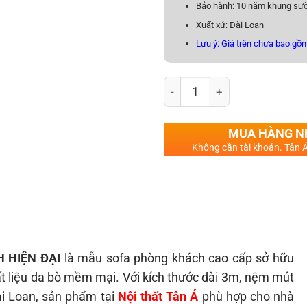
Bảo hành: 10 năm khung sườ
Xuất xứ: Đài Loan
Lưu ý: Giá trên chưa bao gồm
SOFA DA BÒ NHẬP KHẨU TP-
MUA HÀNG 
Không cần tài khoản. Tân Á
 HIỆN ĐẠI
là mẫu sofa phòng khách cao cấp sở hữu
t liệu da bò mềm mại. Với kích thước dài 3m, nệm mút
ài Loan, sản phẩm tại
Nội thất Tân Á
phù hợp cho nhà