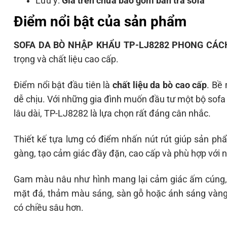
Lưu ý:
Giá trên chưa bao gồm bàn trà sofa
Điểm nổi bật của sản phẩm
SOFA DA BÒ NHẬP KHẨU TP-LJ8282 PHONG CÁCH
trọng và chất liệu cao cấp.
Điểm nổi bật đầu tiên là
chất liệu da bò cao cấp
. Bề
dễ chịu. Với những gia đình muốn đầu tư một bộ sofa 
lâu dài, TP-LJ8282 là lựa chọn rất đáng cân nhắc.
Thiết kế tựa lưng có điểm nhấn nút rút giúp sản p
gàng, tạo cảm giác đầy đặn, cao cấp và phù hợp với 
Gam màu nâu như hình mang lại cảm giác ấm cúng, lị
mặt đá, thảm màu sáng, sàn gỗ hoặc ánh sáng vàng 
có chiều sâu hơn.