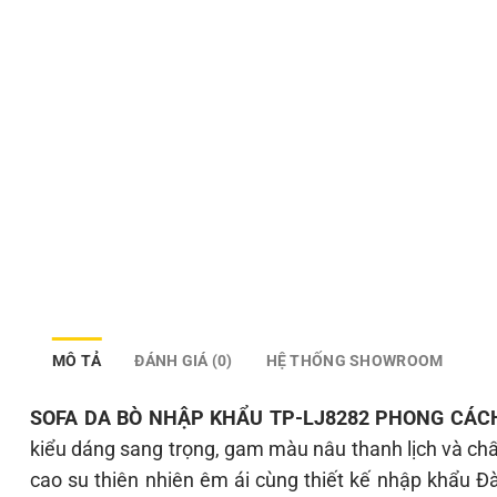
MÔ TẢ
ĐÁNH GIÁ (0)
HỆ THỐNG SHOWROOM
SOFA DA BÒ NHẬP KHẨU TP-LJ8282 PHONG CÁCH
kiểu dáng sang trọng, gam màu nâu thanh lịch và chấ
cao su thiên nhiên êm ái cùng thiết kế nhập khẩu Đ