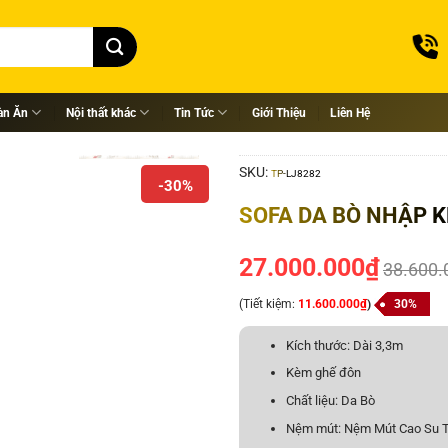
àn Ăn
Nội thất khác
Tin Tức
Giới Thiệu
Liên Hệ
SKU:
TP-LJ8282
-30%
SOFA DA BÒ NHẬP K
27.000.000
₫
38.600.
(Tiết kiệm:
11.600.000
₫
)
30%
Kích thước: Dài 3,3m
Kèm ghế đôn
Chất liệu: Da Bò
Nệm mút: Nệm Mút Cao Su T