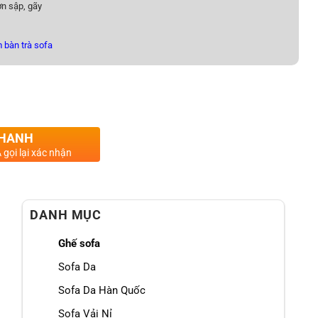
n sập, gãy
 bàn trà sofa
LJ8282 PHONG CÁCH HIỆN ĐẠI số lượng
NHANH
 gọi lại xác nhận
DANH MỤC
Ghế sofa
Sofa Da
Sofa Da Hàn Quốc
Sofa Vải Nỉ