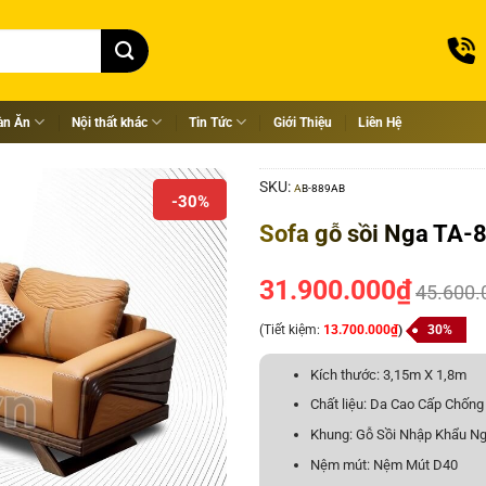
àn Ăn
Nội thất khác
Tin Tức
Giới Thiệu
Liên Hệ
SKU:
AB-889AB
-30%
Sofa gỗ sồi Nga TA
31.900.000
₫
45.600.
(Tiết kiệm:
13.700.000
₫
)
30%
Kích thước: 3,15m X 1,8m
Chất liệu: Da Cao Cấp Chống
Khung: Gỗ Sồi Nhập Khẩu N
Nệm mút: Nệm Mút D40