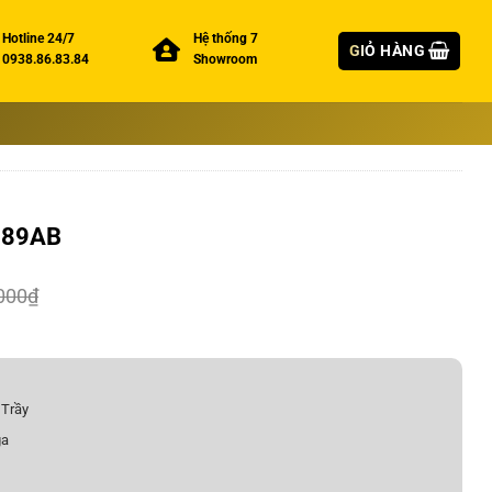
Hotline 24/7
Hệ thống 7
GIỎ HÀNG
0938.86.83.84
Showroom
-889AB
000
₫
 Trầy
ga