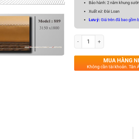
Bảo hành: 2 năm khung sườn
Xuất xứ: Đài Loan
Lưu ý:
Giá trên đã bao gồm b
Sofa gỗ sồi Nga TA-889AB s
MUA HÀNG 
Không cần tài khoản. Tân Á