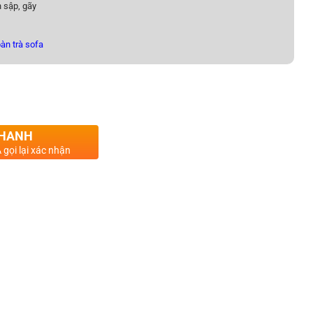
 sập, gãy
àn trà sofa
ố lượng
NHANH
 gọi lại xác nhận