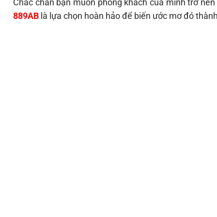
Chắc chắn bạn muốn phòng khách của mình trở nên 
889AB
là lựa chọn hoàn hảo để biến ước mơ đó thành