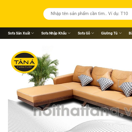
Tìm
kiếm:
Sofa Sản Xuất
Sofa Nhập Khẩu
Sofa Gỗ
Giường Tủ
B