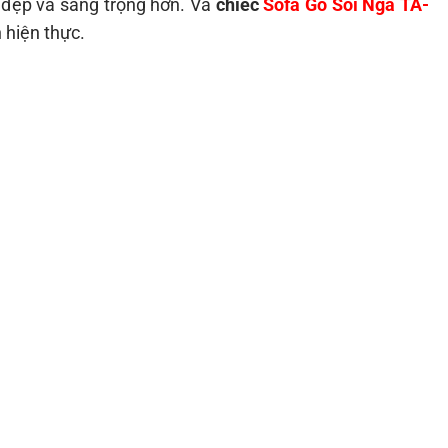
đẹp và sang trọng hơn. Và
chiếc
Sofa Gỗ Sồi Nga TA-
 hiện thực.