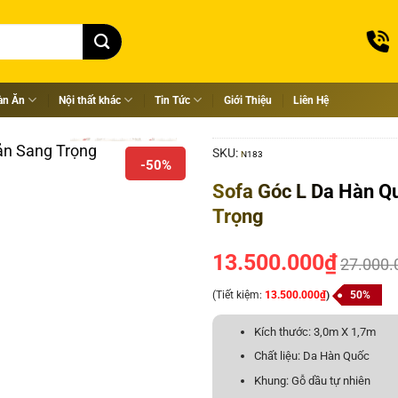
àn Ăn
Nội thất khác
Tin Tức
Giới Thiệu
Liên Hệ
SKU:
N183
-50%
Sofa Góc L Da Hàn Q
Trọng
13.500.000
₫
27.000.
(Tiết kiệm:
13.500.000
₫
)
50%
Kích thước: 3,0m X 1,7m
Chất liệu: Da Hàn Quốc
Khung: Gỗ dầu tự nhiên