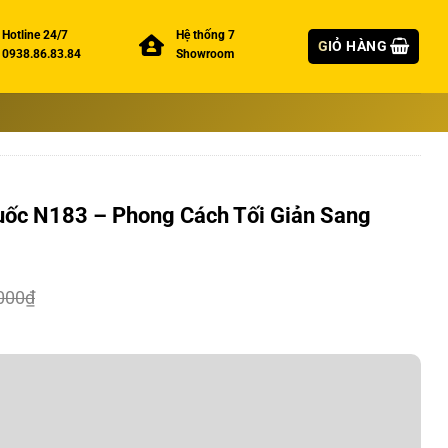
Hotline 24/7
Hệ thống 7
GIỎ HÀNG
0938.86.83.84
Showroom
uốc N183 – Phong Cách Tối Giản Sang
000
₫