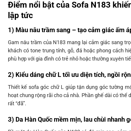
Điểm nổi bật của Sofa N183 khiế
lập tức
1) Màu nâu trầm sang – tạo cảm giác ấm áp
Gam nâu trầm của N183 mang lại cảm giác sang trọn
khách có tone trung tính, gỗ, đá hoặc phong cách hi
phù hợp với gia đình có trẻ nhỏ hoặc thường xuyên ti
2) Kiểu dáng chữ L tối ưu diện tích, ngồi r
Thiết kế sofa góc chữ L giúp tận dụng góc tường m
hoạt chung rộng rãi cho cả nhà. Phần ghế dài có thể
rất “đã”.
3) Da Hàn Quốc mềm mịn, lau chùi nhanh g