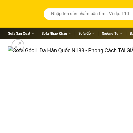
Tìm
kiếm:
Sofa Sản Xuất
Sofa Nhập Khẩu
Sofa Gỗ
Giường Tủ
B