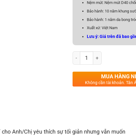
Nệm mút: Nệm mút D40 chố
Bảo hành: 10 năm khung sườ
Bảo hành: 1 năm da bong tró
Xuất xứ: Việt Nam
Lưu ý: Giá trên đã bao gồ
Sofa Góc L Da Hàn Quốc N183
MUA HÀNG 
Không cần tài khoản. Tân Á
” cho Anh/Chị yêu thích sự tối giản nhưng vẫn muốn