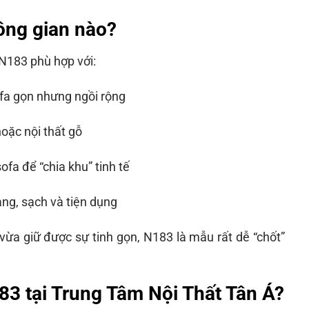
ông gian nào?
N183 phù hợp với:
fa gọn nhưng ngồi rộng
hoặc nội thất gỗ
sofa để “chia khu” tinh tế
sang, sạch và tiện dụng
a giữ được sự tinh gọn, N183 là mẫu rất dễ “chốt”
83 tại Trung Tâm Nội Thất Tân Á?