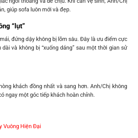
c ngồi thoáng và dễ chịu. Khi cần vệ sinh, Anh/Chị
n, giúp sofa luôn mới và đẹp.
ng “lụt”
i mái, đứng dậy không bị lõm sâu. Đây là ưu điểm cực
 dài và không bị “xuống dáng” sau một thời gian sử
phòng khách đồng nhất và sang hơn. Anh/Chị không
à có ngay một góc tiếp khách hoàn chỉnh.
y Vuông Hiện Đại