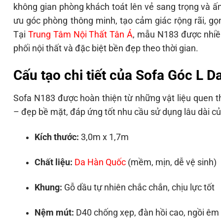
không gian phòng khách toát lên vẻ sang trọng và ấm
ưu góc phòng thông minh, tạo cảm giác rộng rãi, gọ
Tại
Trung Tâm Nội Thất Tân Á
, mẫu N183 được nhiều
phối nội thất và đặc biệt bền đẹp theo thời gian.
Cấu tạo chi tiết của Sofa Góc L 
Sofa N183 được hoàn thiện từ những vật liệu quen 
– đẹp bề mặt, đáp ứng tốt nhu cầu sử dụng lâu dài củ
Kích thước:
3,0m x 1,7m
Chất liệu:
Da Hàn Quốc
(mềm, mịn, dễ vệ sinh)
Khung:
Gỗ dầu tự nhiên chắc chắn, chịu lực tốt
Nệm mút:
D40 chống xẹp, đàn hồi cao, ngồi êm