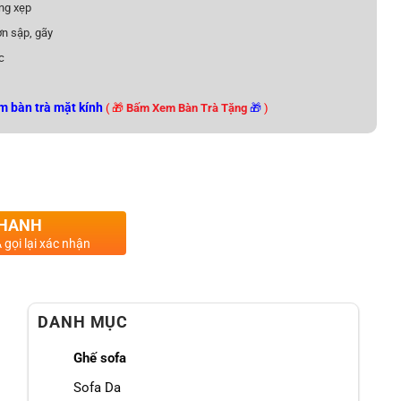
ng xẹp
n sập, gãy
c
m bàn trà mặt kính
( 🎁
Bấm Xem Bàn Trà Tặng
🎁
)
 - Phong Cách Tối Giản Sang Trọng số lượng
NHANH
 gọi lại xác nhận
DANH MỤC
Ghế sofa
Sofa Da