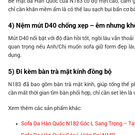
Bề mặt da Hàn Quốc của N183 có độ mịn cao, cảm giá
chỉ cần khăn mềm ẩm là có thể lau sạch bụi bẩn cơ bả
4) Nệm mút D40 chống xẹp – êm nhưng khô
Mút D40 nổi bật với độ đàn hồi tốt, ngồi lâu vẫn thoả
quan trọng nếu Anh/Chị muốn sofa giữ form đẹp lâu
dụng.
5) Đi kèm bàn trà mặt kính đồng bộ
N183 đã bao gồm bàn trà mặt kính, giúp tổng thể 
cần mất thời gian tìm bàn phối hợp, chỉ cần set lên l
Xem thêm các sản phẩm khác:
Sofa Da Hàn Quốc N182 Góc L Sang Trọng – Ta