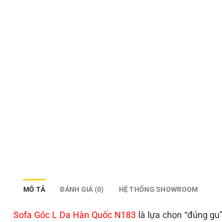
MÔ TẢ
ĐÁNH GIÁ (0)
HỆ THỐNG SHOWROOM
Sofa Góc L Da Hàn Quốc N183
là lựa chọn “đúng gu