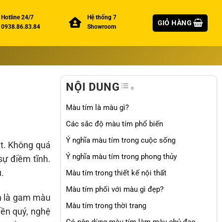
Hotline 24/7
Hệ thống 7
GIỎ HÀNG
0938.86.83.84
Showroom
TOGGLE TABLE OF CO
NỘI DUNG
Màu tím là màu gì?
Các sắc độ màu tím phổ biến
Ý nghĩa màu tím trong cuộc sống
ật. Không quá
Ý nghĩa màu tím trong phong thủy
sự điềm tĩnh.
.
Màu tím trong thiết kế nội thất
Màu tím phối với màu gì đẹp?
n là gam màu
Màu tím trong thời trang
yền quý, nghệ