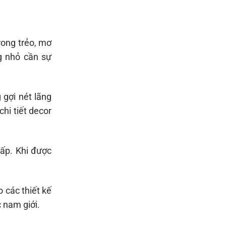
rong trẻo, mơ
g nhỏ cần sự
gợi nét lãng
chi tiết decor
cấp. Khi được
 các thiết kế
 nam giới.