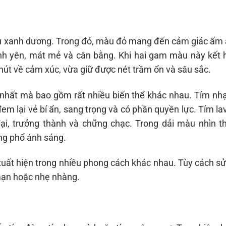
màu xanh dương. Trong đó, màu đỏ mang đến cảm giác ấm
ình yên, mát mẻ và cân bằng. Khi hai gam màu này kết 
út về cảm xúc, vừa giữ được nét trầm ổn và sâu sắc.
 nhất mà bao gồm rất nhiều biến thể khác nhau. Tím nh
 lại vẻ bí ẩn, sang trọng và có phần quyền lực. Tím la
 đại, trưởng thành và chững chạc. Trong dải màu nhìn t
g phổ ánh sáng.
xuất hiện trong nhiều phong cách khác nhau. Tùy cách sử
g mạn hoặc nhẹ nhàng.