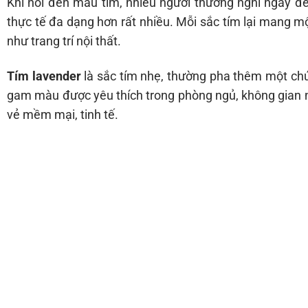
Khi nói đến màu tím, nhiều người thường nghĩ ngay 
thực tế đa dạng hơn rất nhiều. Mỗi sắc tím lại mang mộ
như trang trí nội thất.
Tím lavender
là sắc tím nhẹ, thường pha thêm một chút
gam màu được yêu thích trong phòng ngủ, không gian ngh
vẻ mềm mại, tinh tế.