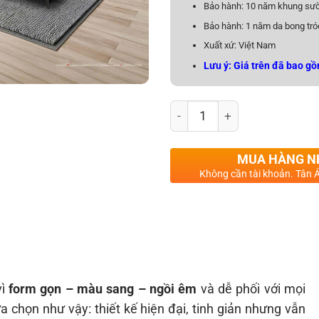
Bảo hành: 10 năm khung sườ
Bảo hành: 1 năm da bong tró
Xuất xứ: Việt Nam
Lưu ý: Giá trên đã bao gồ
Sofa Da Băng Chống Trầy AB
MUA HÀNG 
Không cần tài khoản. Tân Á
vì
form gọn – màu sang – ngồi êm
và dễ phối với mọi
ựa chọn như vậy: thiết kế hiện đại, tinh giản nhưng vẫn