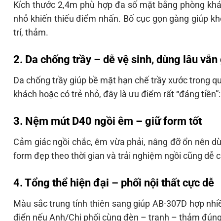
Kích thước 2,4m phù hợp đa số mặt bằng phòng khác
nhỏ khiến thiếu điểm nhấn. Bố cục gọn gàng giúp khô
trí, thảm.
2. Da chống trầy – dễ vệ sinh, dùng lâu vẫn
Da chống trầy giúp bề mặt hạn chế trầy xước trong qu
khách hoặc có trẻ nhỏ, đây là ưu điểm rất “đáng tiền”:
3. Nệm mút D40 ngồi êm – giữ form tốt
Cảm giác ngồi chắc, êm vừa phải, nâng đỡ ổn nên dùng
form đẹp theo thời gian và trải nghiệm ngồi cũng dễ c
4. Tổng thể hiện đại – phối nội thất cực dễ
Màu sắc trung tính thiên sang giúp AB-307D hợp nhiều
điển nếu Anh/Chị phối cùng đèn – tranh – thảm đúng