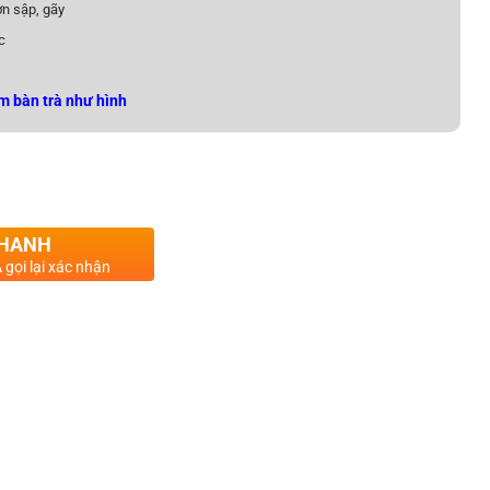
n sập, gãy
c
m bàn trà như hình
-307D Hiện Đại Cho Phòng Khách số lượng
NHANH
 gọi lại xác nhận