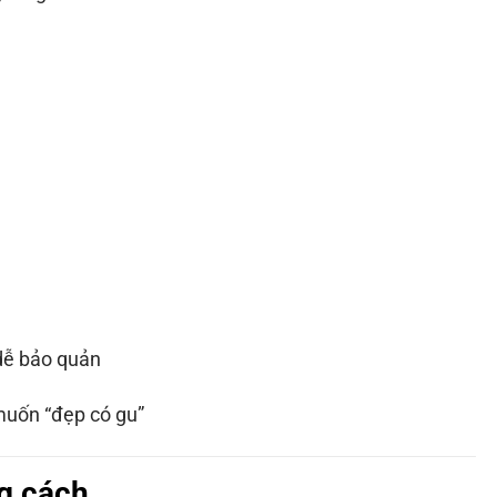
dễ bảo quản
muốn “đẹp có gu”
g cách