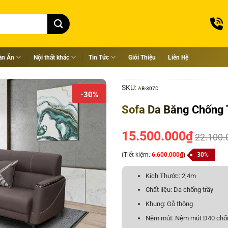
àn Ăn
Nội thất khác
Tin Tức
Giới Thiệu
Liên Hệ
SKU:
AB-307D
-30%
Sofa Da Băng Chống 
15.500.000
₫
22.100.
(Tiết kiệm:
6.600.000
₫
)
30%
Kích Thước: 2,4m
Chất liệu: Da chống trầy
Khung: Gỗ thông
Nệm mút: Nệm mút D40 chố