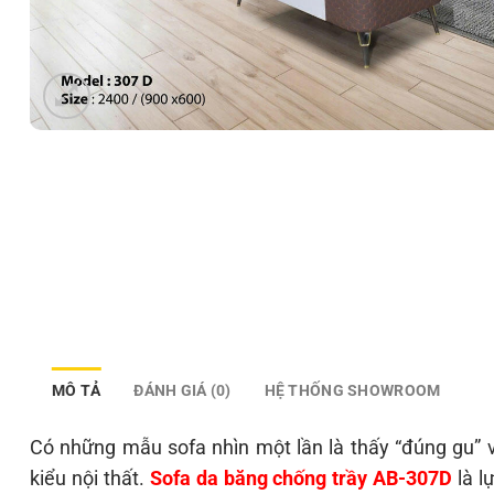
MÔ TẢ
ĐÁNH GIÁ (0)
HỆ THỐNG SHOWROOM
Có những mẫu sofa nhìn một lần là thấy “đúng gu” 
kiểu nội thất.
Sofa da băng chống trầy AB-307D
là l