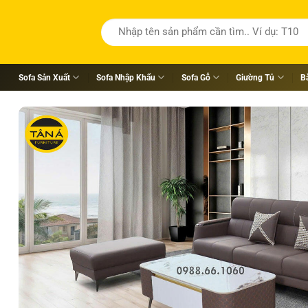
Tìm
kiếm:
Sofa Sản Xuất
Sofa Nhập Khẩu
Sofa Gỗ
Giường Tủ
B